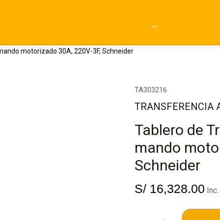
 mando motorizado 30A, 220V-3F, Schneider
Tablero
TA303216
de
TRANSFERENCIA 
Transferencia
Automática
Tablero de T
por
mando
mando motor
motorizado
30A,
Schneider
220V-
3F,
Schneider
S/
16,328.00
Inc.
cantidad