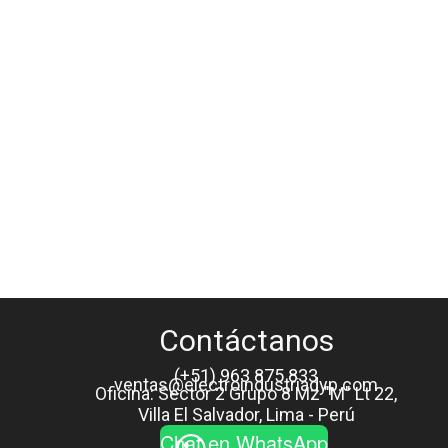
Contáctanos
(+51) 963 875 833
ventas@electroindustriadyp.com
Oficina: Sector 2 Grupo 8 Mz "M" Lt 22,
Villa El Salvador, Lima - Perú
Chat en WhatsApp