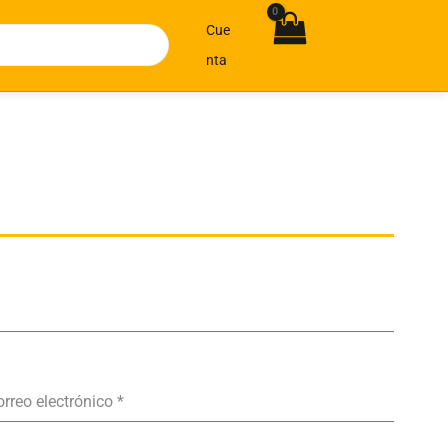
Cue
Nta
orreo electrónico
*