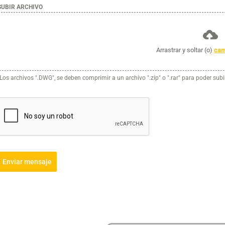
SUBIR ARCHIVO
Arrastrar y soltar (o)
cam
(Los archivos ".DWG", se deben comprimir a un archivo ".zip" o ".rar" para poder subi
Enviar mensaje