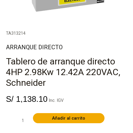
220VAC,
Schneider
cantidad
TA313214
ARRANQUE DIRECTO
Tablero de arranque directo
4HP 2.98Kw 12.42A 220VAC,
Schneider
S/
1,138.10
Inc. IGV
Añadir al carrito