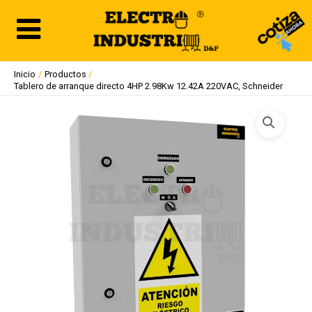
Ir
al
contenido
Inicio
Productos
Tablero de arranque directo 4HP 2.98Kw 12.42A 220VAC, Schneider
Tablero
de
arranque
directo
4HP
2.98Kw
12.42A