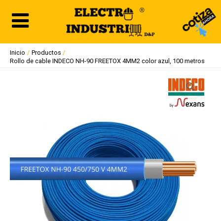
Ir
al
contenido
Inicio
Productos
Rollo de cable INDECO NH-90 FREETOX 4MM2 color azul, 100 metros
Rollo
de
cable
INDECO
NH-
90
FREETOX