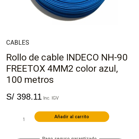
4MM2
color
azul,
CABLES
100
Rollo de cable INDECO NH-90
metros
FREETOX 4MM2 color azul,
cantidad
100 metros
S/
398.11
Inc. IGV
Añadir al carrito
Pago seguro garantizado