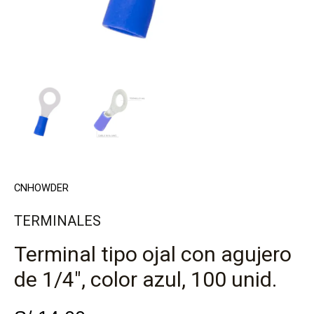
color
azul,
100
unid.
cantidad
CNHOWDER
TERMINALES
Terminal tipo ojal con agujero
de 1/4″, color azul, 100 unid.