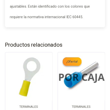
ajustables. Están identificado con los colores que
requiere la normativa internacional IEC 60445.
Productos relacionados
El
El
precio
precio
¡Oferta!
¡Oferta!
original
actual
era:
es:
S/ 85.00.
S/ 80.00.
TERMINALES
TERMINALES