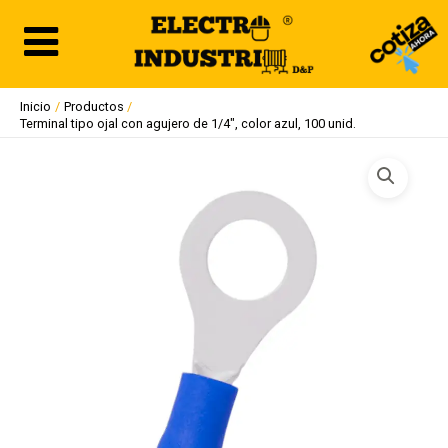
Ir
al
contenido
Inicio
Productos
Terminal tipo ojal con agujero de 1/4″, color azul, 100 unid.
Terminal
tipo
ojal
con
agujero
de
1/4",