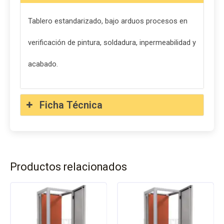
Tablero estandarizado, bajo arduos procesos en
verificación de pintura, soldadura, inpermeabilidad y
acabado.
Ficha Técnica
Productos relacionados
Este
Este
producto
prod