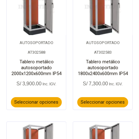
tiene
tiene
múltiples
múlti
variantes.
varia
AUTOSOPORTADO
AUTOSOPORTADO
Las
Las
AT302588
AT302583
opciones
opci
Tablero metálico
Tablero metálico
autosoportado
autosoportado
2000x1200x600mm IP54
1800x2400x600mm IP54
se
se
S/
3,900.00
S/
7,300.00
pueden
pued
elegir
elegir
Seleccionar opciones
Seleccionar opciones
en
en
la
la
Este
Este