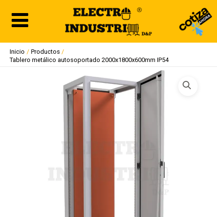
Ir
al
contenido
Inicio
Productos
Tablero metálico autosoportado 2000x1800x600mm IP54
Tablero
metálico
autosoportado
2000x1800x600mm
IP54
cantidad