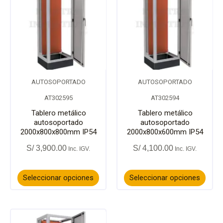
página
págin
producto
prod
de
de
tiene
tiene
producto
prod
múltiples
múlti
variantes.
varia
AUTOSOPORTADO
AUTOSOPORTADO
Las
Las
AT302595
AT302594
opciones
opci
Tablero metálico
Tablero metálico
autosoportado
autosoportado
2000x800x800mm IP54
2000x800x600mm IP54
se
se
S/
3,900.00
S/
4,100.00
pueden
pued
elegir
elegir
Seleccionar opciones
Seleccionar opciones
en
en
la
la
Este