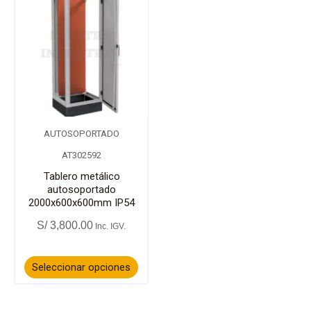
página
págin
producto
de
de
tiene
producto
prod
múltiples
variantes.
AUTOSOPORTADO
Las
AT302592
opciones
Tablero metálico
autosoportado
2000x600x600mm IP54
se
S/
3,800.00
pueden
elegir
Seleccionar opciones
en