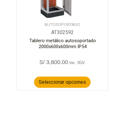
pueden
elegir
en
la
AUTOSOPORTADO
página
AT302592
de
Tablero metálico autosoportado
producto
2000x600x600mm IP54
S/
3,800.00
Seleccionar opciones