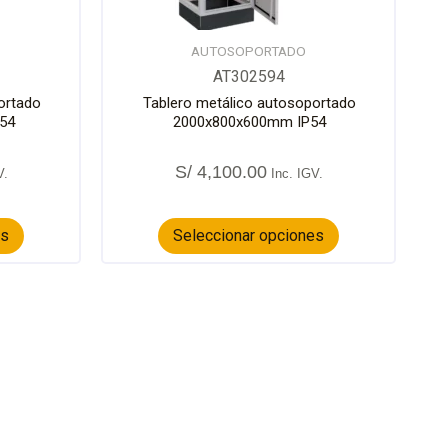
elegir
elegir
en
en
la
la
AUTOSOPORTADO
página
página
AT302594
de
de
ortado
Tablero metálico autosoportado
producto
producto
54
2000x800x600mm IP54
S/
4,100.00
es
Seleccionar opciones