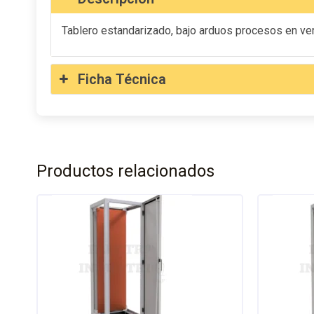
Tablero estandarizado, bajo arduos procesos en veri
Ficha Técnica
Productos relacionados
Este
producto
tiene
múltiples
variantes.
Las
opciones
se
pueden