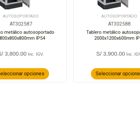
elegir
en
la
AUTOSOPORTADO
AUTOSOPORTADO
página
AT302587
AT302588
de
ro metálico autosoportado
Tablero metálico autosop
producto
800x800x800mm IP54
2000x1200x600mm IP
S/
3,800.00
S/
3,900.00
eleccionar opciones
Seleccionar opcion