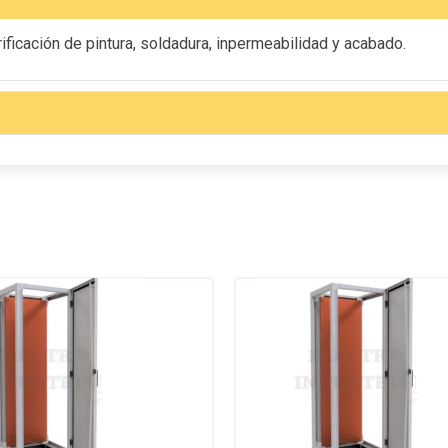
ficación de pintura, soldadura, inpermeabilidad y acabado.
Este
producto
tiene
múltiples
variantes.
Las
opciones
se
pueden