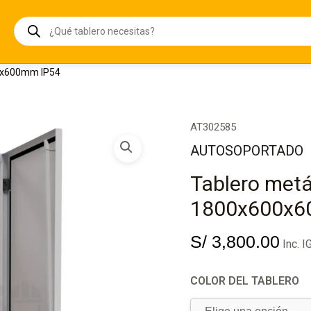
00x600mm IP54
Tablero
AT302585
metálico
AUTOSOPORTADO
autosoportado
1800x600x600mm
Tablero metá
IP54
cantidad
1800x600x6
S/
3,800.00
Inc. I
COLOR DEL TABLERO