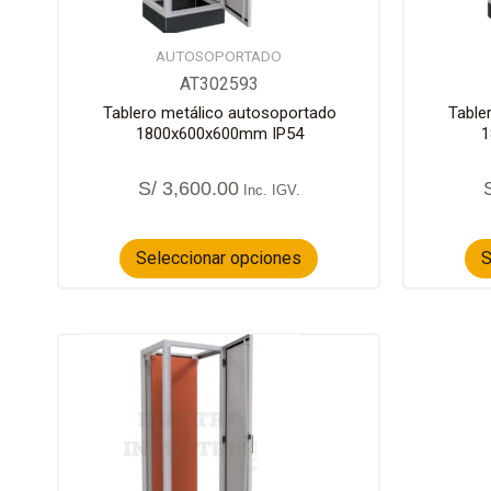
elegir
en
la
AUTOSOPORTADO
página
AT302593
de
Tablero metálico autosoportado
Table
producto
1800x600x600mm IP54
1
S/
3,600.00
Seleccionar opciones
S
Este
producto
tiene
múltiples
variantes.
Las
opciones
se