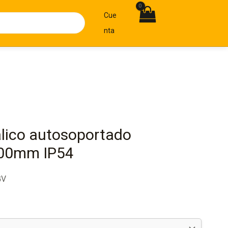
Cue
Nta
lico autosoportado
00mm IP54
GV