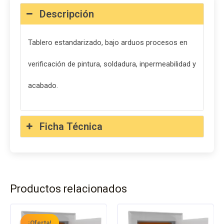
Descripción
Tablero estandarizado, bajo arduos procesos en
verificación de pintura, soldadura, inpermeabilidad y
acabado.
Ficha Técnica
Productos relacionados
El
El
Este
Este
precio
precio
¡Oferta!
¡Oferta!