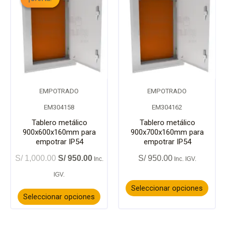
original
actual
era:
es:
producto
prod
S/ 1,000.00.
S/ 950.00.
tiene
tiene
múltiples
múlti
variantes.
varia
EMPOTRADO
EMPOTRADO
Las
Las
EM304158
EM304162
opciones
opci
Tablero metálico
Tablero metálico
900x600x160mm para
900x700x160mm para
empotrar IP54
empotrar IP54
se
se
S/
1,000.00
S/
950.00
S/
950.00
pueden
pued
elegir
elegir
Seleccionar opciones
Seleccionar opciones
en
en