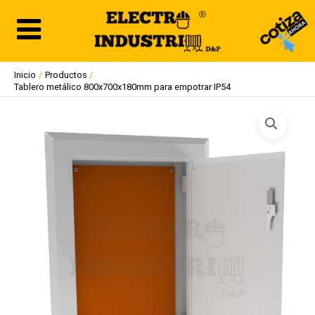
Ir
al
contenido
Inicio
Productos
Tablero metálico 800x700x180mm para empotrar IP54
Tablero
metálico
800x700x180mm
para
empotrar
IP54
cantidad