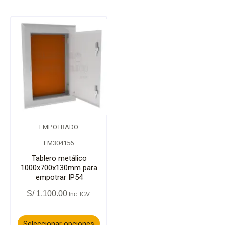
en
en
la
la
Este
página
págin
producto
de
de
tiene
producto
prod
múltiples
variantes.
EMPOTRADO
Las
EM304156
opciones
Tablero metálico
1000x700x130mm para
empotrar IP54
se
S/
1,100.00
pueden
elegir
Seleccionar opciones