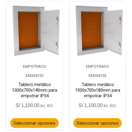
la
la
Este
Este
página
págin
producto
prod
de
de
tiene
tiene
producto
prod
múltiples
múlti
variantes.
varia
EMPOTRADO
EMPOTRADO
Las
Las
EM304155
EM304153
opciones
opci
Tablero metálico
Tablero metálico
1000x700x140mm para
1000x700x180mm para
empotrar IP54
empotrar IP54
se
se
S/
1,100.00
S/
1,100.00
pueden
pued
elegir
elegir
Seleccionar opciones
Seleccionar opciones