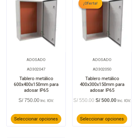
¡Oferta!
¡Oferta!
original
actual
era:
es:
página
págin
producto
prod
S/ 550.00.
S/ 500.00.
de
de
tiene
tiene
producto
prod
múltiples
múlti
variantes.
varia
ADOSADO
ADOSADO
Las
Las
AD302047
AD302050
opciones
opci
Tablero metálico
Tablero metálico
600x400x150mm para
400x300x150mm para
adosar IP65
adosar IP65
se
se
S/
750.00
S/
550.00
S/
500.00
pueden
pued
elegir
elegir
Seleccionar opciones
Seleccionar opciones
en
en