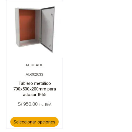
la
la
Este
página
págin
producto
de
de
tiene
producto
prod
múltiples
variantes.
ADOSADO
Las
AD302033
opciones
Tablero metálico
700x500x200mm para
adosar IP65
se
S/
950.00
pueden
elegir
Seleccionar opciones