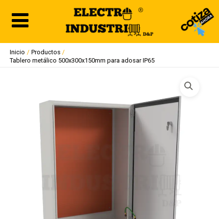
Ir
al
contenido
Inicio
Productos
Tablero metálico 500x300x150mm para adosar IP65
Tablero
metálico
500x300x150mm
para
adosar
IP65
cantidad