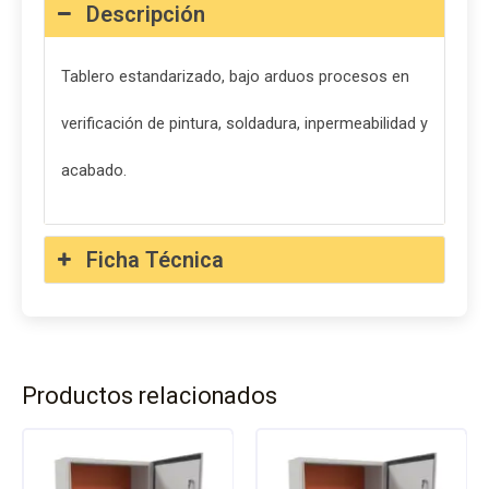
Descripción
Tablero estandarizado, bajo arduos procesos en
verificación de pintura, soldadura, inpermeabilidad y
acabado.
Ficha Técnica
Productos relacionados
Este
Este