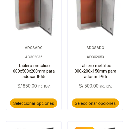
producto
prod
tiene
tiene
múltiples
múlti
variantes.
varia
ADOSADO
ADOSADO
Las
Las
AD302035
AD302053
opciones
opci
Tablero metálico
Tablero metálico
600x500x200mm para
300x200x150mm para
adosar IP65
adosar IP65
se
se
S/
850.00
S/
500.00
pueden
pued
elegir
elegir
Seleccionar opciones
Seleccionar opciones
en
en
El
El
la
la
Este
Este
precio
precio