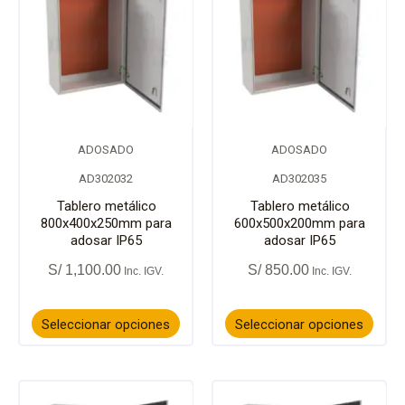
producto
prod
tiene
tiene
múltiples
múlti
variantes.
varia
ADOSADO
ADOSADO
Las
Las
AD302032
AD302035
opciones
opci
Tablero metálico
Tablero metálico
800x400x250mm para
600x500x200mm para
adosar IP65
adosar IP65
se
se
S/
1,100.00
S/
850.00
pueden
pued
elegir
elegir
Seleccionar opciones
Seleccionar opciones
en
en
la
la
Este
Este