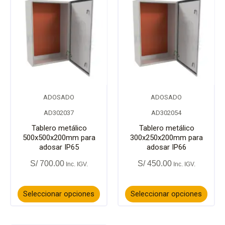
página
págin
producto
prod
de
de
tiene
tiene
producto
prod
múltiples
múlti
variantes.
varia
ADOSADO
ADOSADO
Las
Las
AD302037
AD302054
opciones
opci
Tablero metálico
Tablero metálico
500x500x200mm para
300x250x200mm para
adosar IP65
adosar IP66
se
se
S/
700.00
S/
450.00
pueden
pued
elegir
elegir
Seleccionar opciones
Seleccionar opciones
en
en