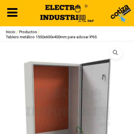
Ir
al
contenido
Inicio
Productos
Tablero metálico 1500x600x400mm para adosar IP65
Tablero
metálico
1500x600x400mm
para
adosar
IP65
cantidad