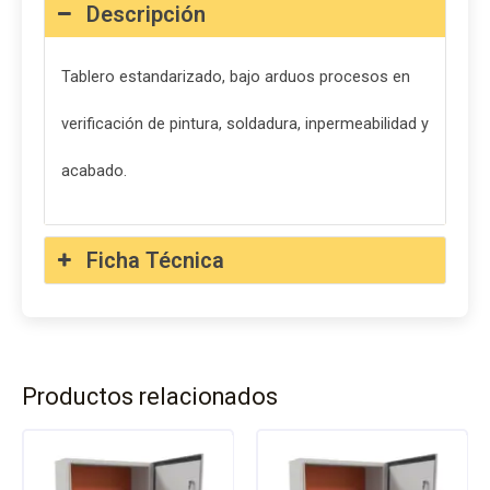
Descripción
Tablero estandarizado, bajo arduos procesos en
verificación de pintura, soldadura, inpermeabilidad y
acabado.
Ficha Técnica
Productos relacionados
Este
Este