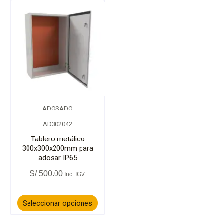
la
la
Este
página
págin
producto
de
de
tiene
producto
prod
múltiples
variantes.
ADOSADO
Las
AD302042
opciones
Tablero metálico
300x300x200mm para
adosar IP65
se
S/
500.00
pueden
elegir
Seleccionar opciones